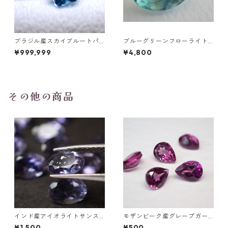
ブラジル産スカイブルートパ
ブルーグリーンフローライト
ーズ スノーフレークカットル
オーバルカットルース 10.2ct
¥999,999
¥4,800
ース 1.5ct 7.0mm*7.0mm*4.
15.4mm*11.1mm*8.0mm
5mm
その他の商品
インド産アイオライトサンス
モザンビーク産グレープガー
トーンガチャ 6x4mm前後 0.
ネット ペアシェイプカットル
¥1,500
¥500