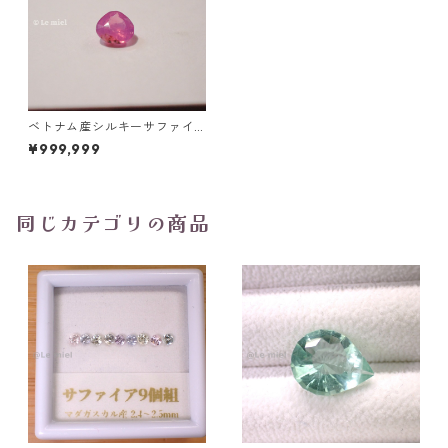
ベトナム産シルキーサファイ
ア(非加熱) 0.1ct 2.7mm*2.7m
¥999,999
m
同じカテゴリの商品