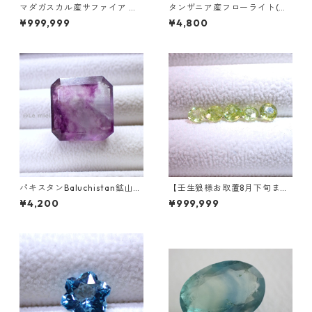
マダガスカル産サファイア ル
タンザニア産フローライト(蛍
ース 9個組 2.4～2.5mm
光) ペアシェイプカットルース
¥999,999
¥4,800
5.46ct 13.8mm*10.8mm*7.0
mm
パキスタンBaluchistan鉱山産
【壬生狼様お取置8月下旬ま
フローライト スクエアカット
で】マダガスカル産スフェー
¥4,200
¥999,999
ルース 34.4ct 20 x 19.6 x 11
ン ラウンドカットルース 0.45
mm
ct前後 4.5mm