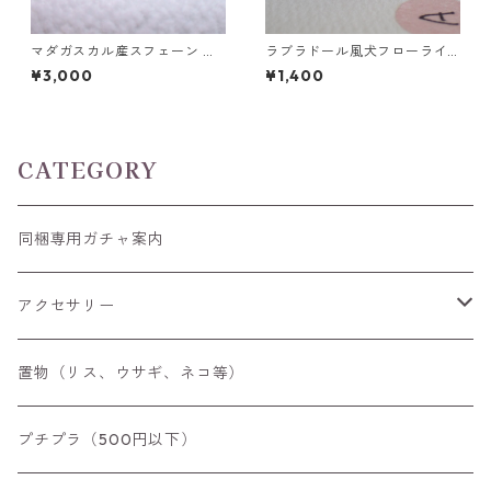
マダガスカル産スフェーン オ
ラブラドール風犬フローライ
ーバルカットルース 1.03ct 6.
ト彫刻 A~E 2.8g前後 高さ18.8
¥3,000
¥1,400
3mm*5.3mm*3.6mm
mm前後
CATEGORY
同梱専用ガチャ案内
アクセサリー
空枠
置物（リス、ウサギ、ネコ等）
リング
プチプラ（500円以下）