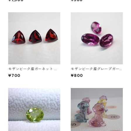
4ct前後
ース 0.2ct前後 4mm*3mm前
後
モザンビーク産ガーネット ト
モザンビーク産グレープガー
リリアントカットルース 0.9ct
ネット オーバルカットルース
¥700
¥800
前後 6mm*6mm前後
0.3ct前後 5 mm*3mm前後