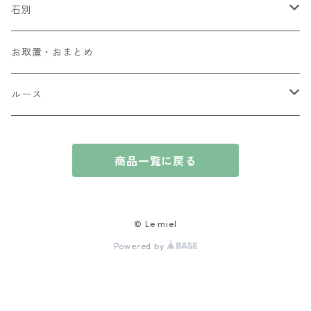
ペンダントトップ
石別
ブローチ
アイオライト
お取置・おまとめ
チャーム
アウイナイト
ルース
ピアス/イヤリング
アキシナイト
ファセットカット
商品一覧に戻る
ブレスレット
アクアマリン
カボションカット
アゲート・瑪瑙
原石
© Le miel
Powered by
アズライト
ビーズ
アパタイト