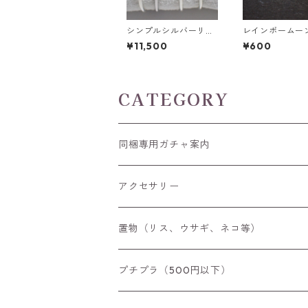
シンプルシルバーリン
レインボームー
グ 3ｍｍ 9号/11号
ーン（アンデシ
¥11,500
¥600
ワイトラブラド
ト）0.25ct前後 
m ラウンドカッ
ス
CATEGORY
同梱専用ガチャ案内
アクセサリー
空枠
置物（リス、ウサギ、ネコ等）
リング
プチプラ（500円以下）