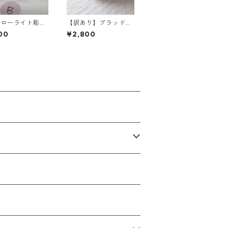
フローライト彫刻
【訳あり】ブラッドシ
4g前後 高さ15m
ョットアイオライト 3.
00
¥2,800
後
25ct 11.0mm*8.25m
m*5.0mm