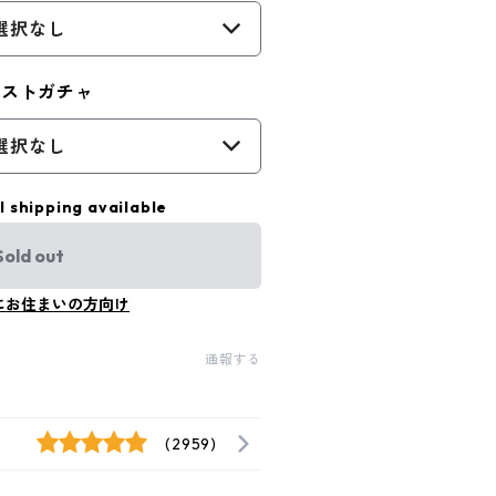
選択なし
ジストガチャ
選択なし
l shipping available
Sold out
にお住まいの方向け
通報する
(2959)