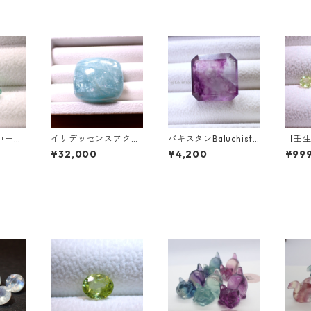
ローラ
イリデッセンスアクア
パキスタンBaluchista
【壬生
アシェイ
マリン 127.5ct 32.0m
n鉱山産フローライト
下旬
¥32,000
¥4,200
¥999
.46c
m*29.0mm*15.7mm
スクエアカットルース
ル産ス
mm*7.
34.4ct 20 x 19.6 x 11
ドカッ
mm
t前後 