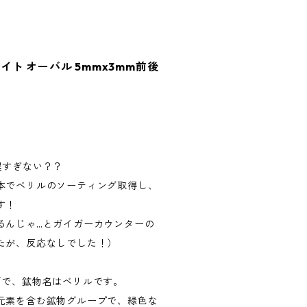
ト オーバル 5mmx3mm前後
濃すぎない？？
本でベリルのソーティング取得し、
す！
るんじゃ…とガイガーカウンターの
たが、反応なしでした！）
石で、鉱物名はベリルです。
元素を含む鉱物グループで、緑色な