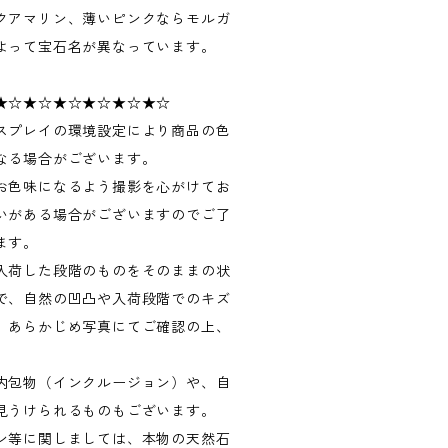
クアマリン、薄いピンクならモルガ
よって宝石名が異なっています。
★☆★☆★☆★☆★☆★☆
スプレイの環境設定により商品の色
なる場合がございます。
お色味になるよう撮影を心がけてお
いがある場合がございますのでご了
ます。
入荷した段階のものをそのままの状
で、自然の凹凸や入荷段階でのキズ
。あらかじめ写真にてご確認の上、
内包物（インクルージョン）や、自
見うけられるものもございます。
ン等に関しましては、本物の天然石