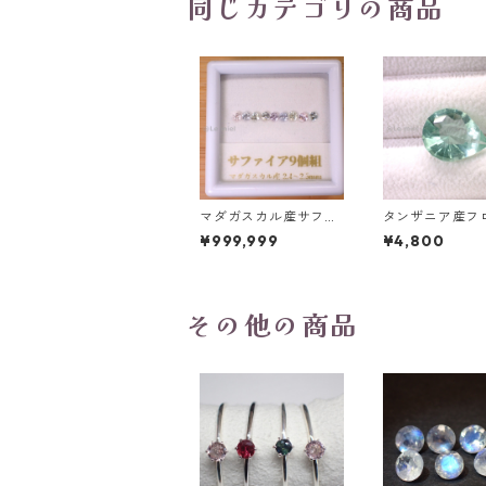
同じカテゴリの商品
マダガスカル産サファ
タンザニア産フ
イア ルース 9個組 2.4
イト(蛍光) ペ
¥999,999
¥4,800
～2.5mm
プカットルース 5
t 13.8mm*10.8
0mm
その他の商品