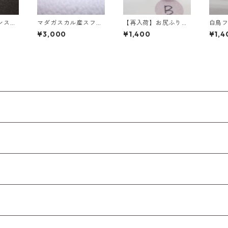
ンスト
マダガスカル産スフェ
【再入荷】お尻ふりふ
白鳥
ン/ホ
ーン オーバルカットル
りネコフローライト彫
置物 
¥3,000
¥1,400
¥1,4
ライ
ース 1.03ct 6.3mm*5.
刻 3g前後 15mm*10.5
m前
4.0m
3mm*3.6mm
mm*17.5mm前後
トルー