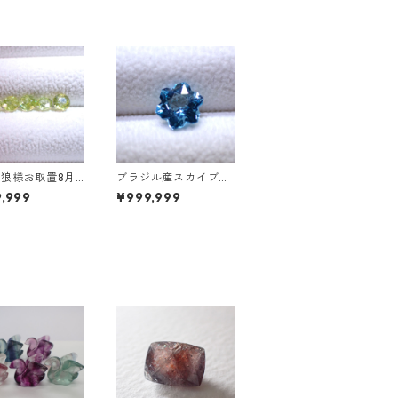
狼様お取置8月
ブラジル産スカイブル
まで】マダガスカ
ートパーズ スノーフレ
,999
¥999,999
フェーン ラウン
ークカットルース 1.5c
トルース 0.45c
t 7.0mm*7.0mm*4.5
4.5mm
mm