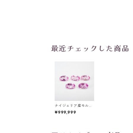
最近チェックした商品
ナイジェリア産モルガ
ナイト オーバル 5mm
¥999,999
x3mm前後