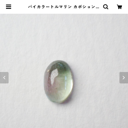
バイカラートルマリン カボションル
ース 0.6ct 6.3mm*4.4mm*2.5m
m | Le miel