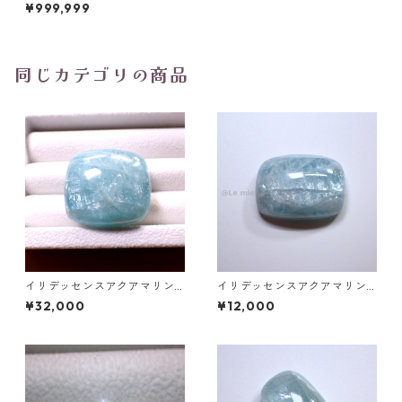
ョンルース 0.6ct 6.3mm*4.4
¥999,999
mm*2.5mm
同じカテゴリの商品
イリデッセンスアクアマリン 1
イリデッセンスアクアマリン
27.5ct 32.0mm*29.0mm*15.
49.3ct 28.2mm*20.8mm*9.9
¥32,000
¥12,000
7mm
mm