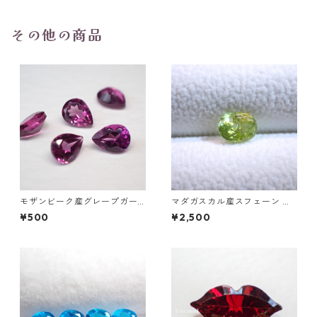
その他の商品
モザンビーク産グレープガー
マダガスカル産スフェーン オ
ネット ペアシェイプカットル
ーバルカットルース 0.93ct 6.
¥500
¥2,500
ース 0.2ct前後 4mm*3mm前
3mm*4.7mm*3.7mm
後