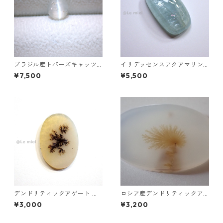
ブラジル産トパーズキャッツ
イリデッセンスアクアマリン 2
アイ ラウンドカボションルー
1.9ct 24.7mm*12.9mm*7.9m
¥7,500
¥5,500
ス 1.6ct 6.4mm*4.3mm
m
デンドリティックアゲート ル
ロシア産デンドリティックア
ース 5.2ct 20.2mm*14.2mm
ゲート ラウンドスライスルー
¥3,000
¥3,200
*1.7mm
ス 52.3ct 27.5mm*39.8mm*
4.8mm