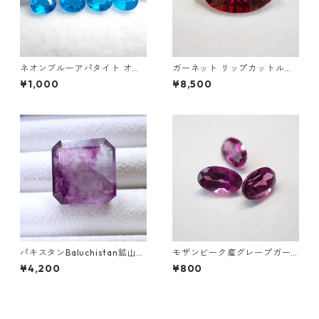
ネオンブルーアパタイト オー
ガーネット リップカットルー
バルカット 0.15ct前後 4x3m
ス 2.0ct 12mm*6mm*4mm
¥1,000
¥8,500
m
パキスタンBaluchistan鉱山産
モザンビーク産グレープガー
フローライト スクエアカット
ネット オーバルカットルース
¥4,200
¥800
ルース 34.4ct 20 x 19.6 x 11
0.3ct前後 5 mm*3mm前後
mm