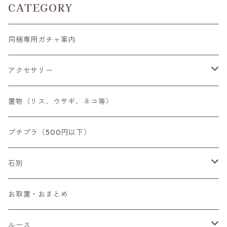
CATEGORY
同梱専用ガチャ案内
アクセサリー
空枠
置物（リス、ウサギ、ネコ等）
リング
プチプラ（500円以下）
ペンダントトップ
石別
ブローチ
アイオライト
お取置・おまとめ
チャーム
アウイナイト
ルース