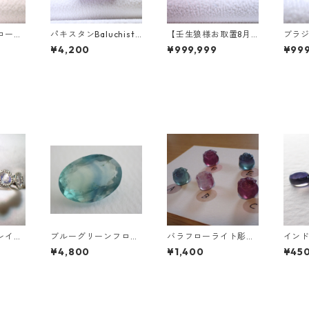
ローラ
パキスタンBaluchista
【壬生狼様お取置8月
ブラ
アシェイ
n鉱山産フローライト
下旬まで】マダガスカ
ートパ
¥4,200
¥999,999
¥999
.46c
スクエアカットルース
ル産スフェーン ラウン
ークカ
mm*7.
34.4ct 20 x 19.6 x 11
ドカットルース 0.45c
t 7.
mm
t前後 4.5mm
mm
レイン
ブルーグリーンフロー
バラフローライト彫刻
イン
ーン
ライト オーバルカット
3.7g前後 高さ13mm前
オーバ
¥4,800
¥1,400
¥45
ラドラ
ルース 10.2ct 15.4mm
後
65ct
5/ロジ
*11.1mm*8.0mm
前後
フリ
グ