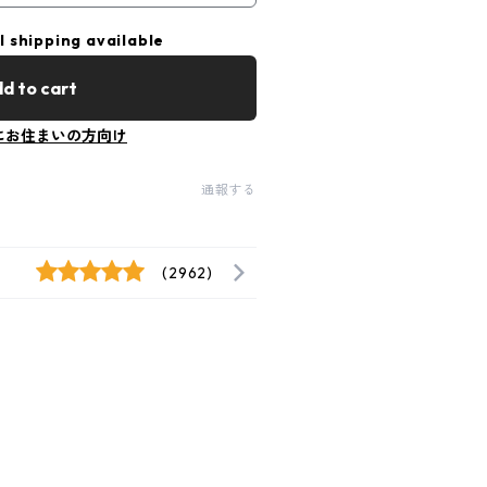
l shipping available
d to cart
にお住まいの方向け
通報する
(2962)