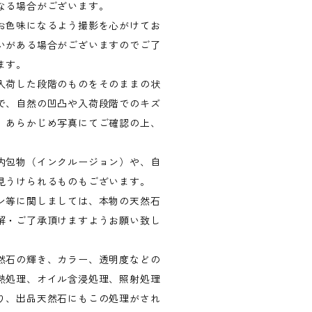
なる場合がございます。
お色味になるよう撮影を心がけてお
いがある場合がございますのでご了
ます。
入荷した段階のものをそのままの状
で、自然の凹凸や入荷段階でのキズ
。あらかじめ写真にてご確認の上、
内包物（インクルージョン）や、自
見うけられるものもございます。
ン等に関しましては、本物の天然石
解・ご了承頂けますようお願い致し
然石の輝き、カラー、透明度などの
熱処理、オイル含浸処理、照射処理
り、出品天然石にもこの処理がされ