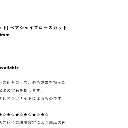
ット) ペアシェイプローズカット
10mm
available
トの化石のうち、遊色効果を持った
起源の宝石を指します。
同じアラゴナイトによるものです。
★☆★☆★☆★☆★☆★☆
スプレイの環境設定により商品の色