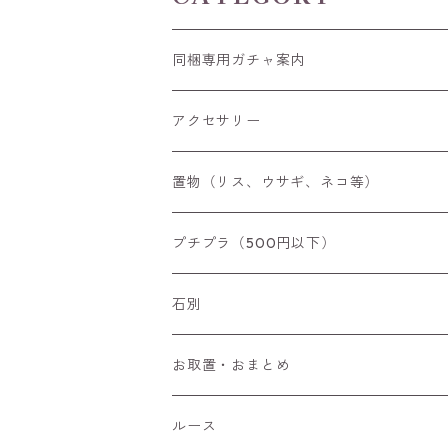
同梱専用ガチャ案内
アクセサリー
空枠
置物（リス、ウサギ、ネコ等）
リング
プチプラ（500円以下）
ペンダントトップ
石別
ブローチ
アイオライト
お取置・おまとめ
チャーム
アウイナイト
ルース