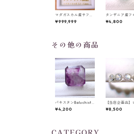
マダガスカル産サファ
タンザニア産フ
イア ルース 9個組 2.4
イト(蛍光) ペ
¥999,999
¥4,800
～2.5mm
プカットルース 5
t 13.8mm*10.8
0mm
その他の商品
パキスタンBaluchista
【当店企画品】
n鉱山産フローライト
ボームーンスト
¥4,200
¥8,500
スクエアカットルース
(ホワイトラブ
34.4ct 20 x 19.6 x 11
イト)5石 SV92
mm
ウム（ニッケル
ー）メッキ リン
CATEGORY