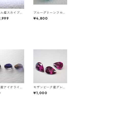
ジル産スカイブル
ブルーグリーンフロー
ーズ スノーフレ
ライト オーバルカット
,999
¥4,800
ットルース 1.5c
ルース 10.2ct 15.4mm
0mm*7.0mm*4.5
*11.1mm*8.0mm
ド産アイオライト
モザンビーク産グレー
ルカボション0.
プガーネット ペアシェ
0
¥1,000
前後 6mm*4mm
イプカットルース 0.4
ct前後 6mm*4mm前
後