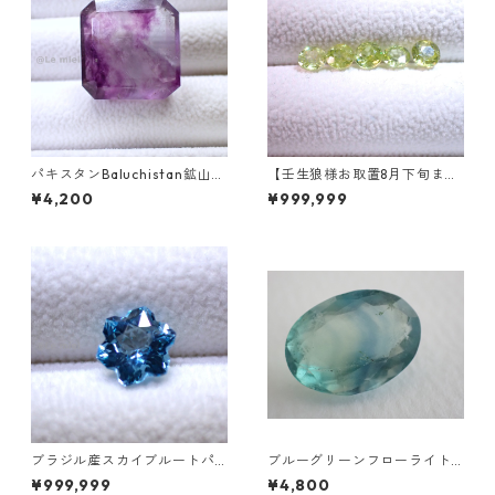
パキスタンBaluchistan鉱山産
【壬生狼様お取置8月下旬ま
フローライト スクエアカット
で】マダガスカル産スフェー
¥4,200
¥999,999
ルース 34.4ct 20 x 19.6 x 11
ン ラウンドカットルース 0.45
mm
ct前後 4.5mm
ブラジル産スカイブルートパ
ブルーグリーンフローライト
ーズ スノーフレークカットル
オーバルカットルース 10.2ct
¥999,999
¥4,800
ース 1.5ct 7.0mm*7.0mm*4.
15.4mm*11.1mm*8.0mm