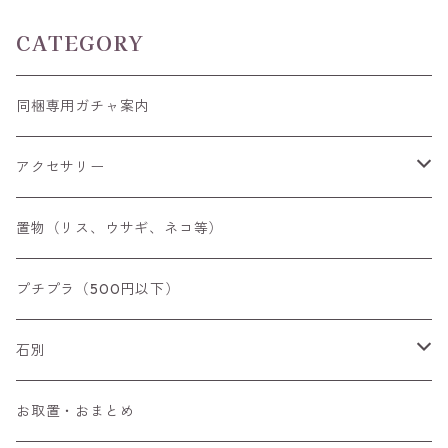
CATEGORY
同梱専用ガチャ案内
アクセサリー
空枠
置物（リス、ウサギ、ネコ等）
リング
プチプラ（500円以下）
ペンダントトップ
石別
ブローチ
アイオライト
お取置・おまとめ