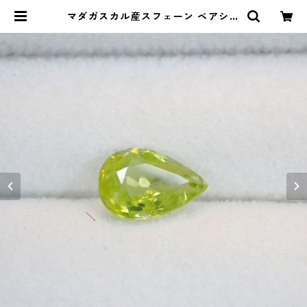
マダガスカル産スフェーン ペアシェ
イプカットルース 1.15ct 8.7mm*
6.0mm*3.0mm | Le miel