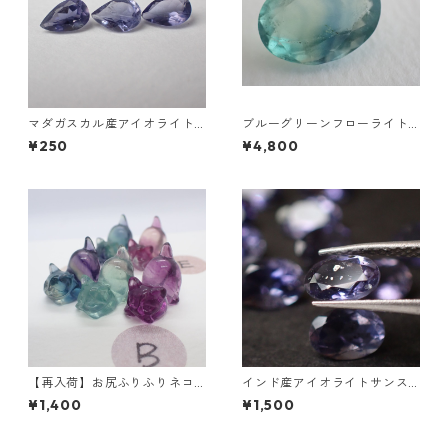
マダガスカル産アイオライト
ブルーグリーンフローライト
0.1ct前後 6mm*4mm前後
オーバルカットルース 10.2ct
¥250
¥4,800
15.4mm*11.1mm*8.0mm
【再入荷】お尻ふりふりネコ
インド産アイオライトサンス
フローライト彫刻 3g前後 15m
トーンガチャ 6x4mm前後 0.
¥1,400
¥1,500
m*10.5mm*17.5mm前後
4ct前後