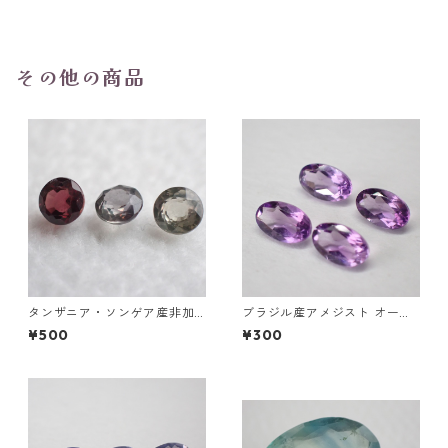
5mm
その他の商品
タンザニア・ソンゲア産非加
ブラジル産アメジスト オーバ
熱サファイア ラウンドカット
ルカットルース 0.2ct前後 5m
¥500
¥300
ルース 0.1ct前後 3mm前後
m*3mm前後