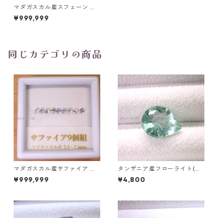
マダガスカル産スフェーン ペ
アシェイプカットルース 1.15ct
¥999,999
8.7mm*6.0mm*3.0mm
同じカテゴリの商品
マダガスカル産サファイア ル
タンザニア産フローライト(蛍
ース 9個組 2.4～2.5mm
光) ペアシェイプカットルース
¥999,999
¥4,800
5.46ct 13.8mm*10.8mm*7.0
mm