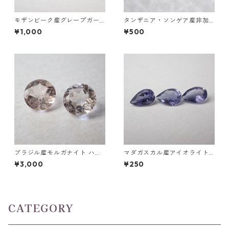
モザンビーク産グレープガー
タンザニア・ソンゲア産非加
ネット ペアシェイプカットル
熱サファイア ラウンドカット
¥1,000
¥500
ース 0.4ct前後 6mm*4mm前
ルース 0.1ct前後 3mm前後
後
ブラジル産モルガナイト ハー
マダガスカル産アイオライト
トカット(5mm)/ラウンドカッ
0.1ct前後 6mm*4mm前後
¥3,000
¥250
トルース(6mm)
CATEGORY