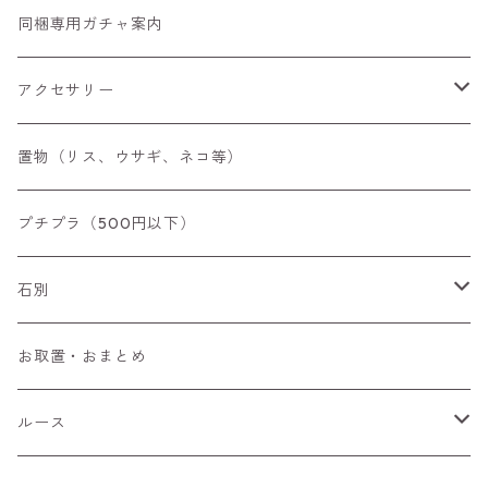
同梱専用ガチャ案内
アクセサリー
空枠
置物（リス、ウサギ、ネコ等）
リング
プチプラ（500円以下）
ペンダントトップ
石別
ブローチ
アイオライト
お取置・おまとめ
チャーム
アウイナイト
ルース