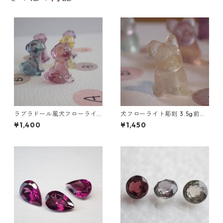
ラブラドール風犬フローライ
犬フローライト彫刻 3.5g前後
ト彫刻 A~E 2.8g前後 高さ18.8
高さ17mm前後
¥1,400
¥1,450
mm前後