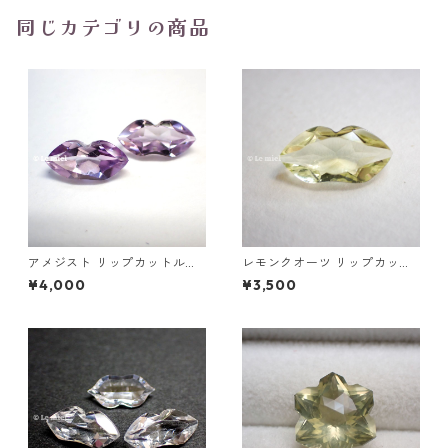
同じカテゴリの商品
アメジスト リップカットルー
レモンクオーツ リップカット
ス 1.7ct以上 12mm*6mm前後
ルース 1.89ct 11.8mm*6.1mm
¥4,000
¥3,500
*4.2mm