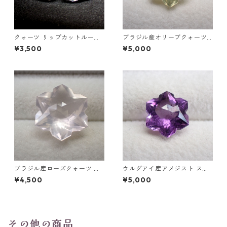
クォーツ リップカットルース
ブラジル産オリーブクォーツ
1.4ct以上 12mm*6mm前後
(プラシオライト) スノーフレ
¥3,500
¥5,000
ークカットルース 3.5ct 10.0
mm*9.8mm*7.0mm
ブラジル産ローズクォーツ ス
ウルグアイ産アメジスト スノ
ノーフレークカットルース 5.5
ーフレークカットルース 2.2ct
¥4,500
¥5,000
ct 11.8mm*11.8mm*7.7mm
9.8mm*8.5mm*6.0mm
その他の商品