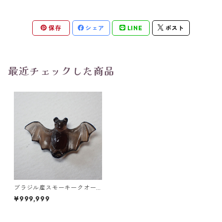
保存
シェア
LINE
ポスト
最近チェックした商品
ブラジル産スモーキークオー
ツ コウモリ彫刻 置物 10.6ct 2
¥999,999
9.0mm*16.8mm*7.3mm