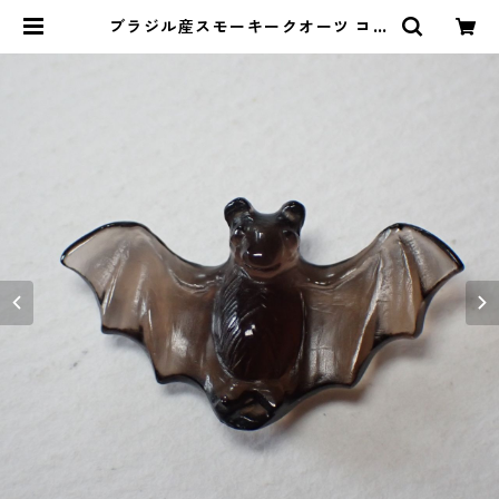
ブラジル産スモーキークオーツ コウ
モリ彫刻 置物 10.6ct 29.0mm*1
6.8mm*7.3mm | Le miel