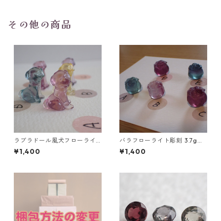
その他の商品
ラブラドール風犬フローライ
バラフローライト彫刻 3.7g前
ト彫刻 A~E 2.8g前後 高さ18.8
後 高さ13mm前後
¥1,400
¥1,400
mm前後