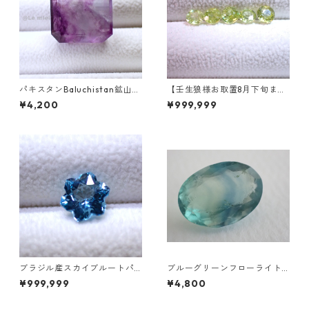
パキスタンBaluchistan鉱山産
【壬生狼様お取置8月下旬ま
フローライト スクエアカット
で】マダガスカル産スフェー
¥4,200
¥999,999
ルース 34.4ct 20 x 19.6 x 11
ン ラウンドカットルース 0.45
mm
ct前後 4.5mm
ブラジル産スカイブルートパ
ブルーグリーンフローライト
ーズ スノーフレークカットル
オーバルカットルース 10.2ct
¥999,999
¥4,800
ース 1.5ct 7.0mm*7.0mm*4.
15.4mm*11.1mm*8.0mm
5mm