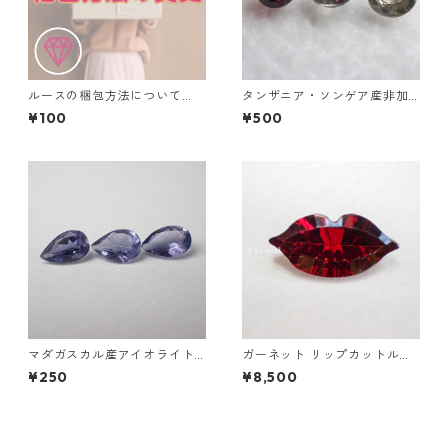
ルースの梱包方法について
タンザニア・ソンゲア産非加
（ルースケース利用の追加料
熱サファイア ラウンドカット
¥100
¥500
金）
ルース 0.1ct前後 3mm前後
マダガスカル産アイオライト
ガーネット リップカットルー
0.1ct前後 6mm*4mm前後
ス 2.0ct 12mm*6mm*4mm
¥250
¥8,500