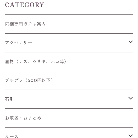
CATEGORY
同梱専用ガチャ案内
アクセサリー
空枠
置物（リス、ウサギ、ネコ等）
リング
プチプラ（500円以下）
ペンダントトップ
石別
ブローチ
アイオライト
お取置・おまとめ
チャーム
アウイナイト
ルース