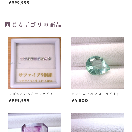
ルカットルース 1.1ct 7.9mm*
¥999,999
5.9mm*3.2mm
同じカテゴリの商品
マダガスカル産サファイア ル
タンザニア産フローライト(蛍
ース 9個組 2.4～2.5mm
光) ペアシェイプカットルース
¥999,999
¥4,800
5.46ct 13.8mm*10.8mm*7.0
mm